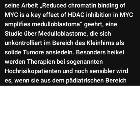
seine Arbeit „Reduced chromatin binding of
MYC is a key effect of HDAC inhibition in MYC
amplifies medulloblastoma“ geehrt, eine
Studie über Medulloblastome, die sich
unkontrolliert im Bereich des Kleinhirns als
solide Tumore ansiedeln. Besonders heikel
werden Therapien bei sogenannten
Hochrisikopatienten und noch sensibler wird
es, wenn sie aus dem pädiatrischen Bereich
kommen und an Hirntumoren leiden. Genau
diese Kombination hat Dr. Jonas Ecker zu
seinem Fachgebiet erkoren. Er analysierte in
der Gewinner-Studie die Bestandteile von
Medulloblastomen mit modernsten Methoden
und erkannte, dass ein bestimmtes, sehr