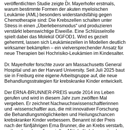
veröffentlichten Studie zeigte Dr. Mayerhofer erstmals,
warum bestimmte Formen der akuten myeloischen
Leukämie (AML) besonders widerstandsfähig gegen
Chemotherapie sind: Die Krebszellen schalten unter
Stress in einen „Überlebensmodus“ und produzieren
verstärkt lebenswichtige Eiweiße. Eine Schlüsselrolle
spielt dabei das Molekül OGFOD1. Wird es gezielt
gehemmt, lassen sich Leukämiezellen in Modellen deutlich
wirksamer bekämpfen – ein vielversprechender Ansatz für
neue Therapien bei Hochrisiko-Leukämien im Kindesalter.
Dr. Mayerhofer forschte zuvor am Massachusetts General
Hospital und an der Harvard University. Seit Juli 2025 baut
sie in Freiburg eine eigene Arbeitsgruppe auf, die neue
Behandlungsstrategien für krebskranke Kinder entwickelt.
Der ERNA-BRUNNER-PREIS wurde 2014 ins Leben
gerufen und wird in diesem Jahr zum zwölften Mal
vergeben. Er zeichnet Nachwuchswissenschaftlerinnen
und -wissenschaftler aus, die mit innovativer Forschung
die Behandlungsmöglichkeiten und Heilungschancen
krebskranker Kinder verbessern. Benannt ist der Preis
nach der fünfjährigen Erna Brunner, die an Krebs verstarb,